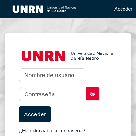
Acceder
Panel lateral
Saltar a contenido principal
Entrar a UNRN 
Nombre de usuario
Contraseña
Acceder
¿Ha extraviado la contraseña?